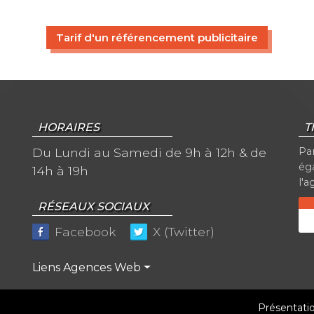
Tarif d'un référencement publicitaire
HORAIRES
T
Du Lundi au Samedi de 9h à 12h & de
Pa
éga
14h à 19h
l'a
RÉSEAUX SOCIAUX
Facebook
X (Twitter)
Liens Agences Web
Présentati