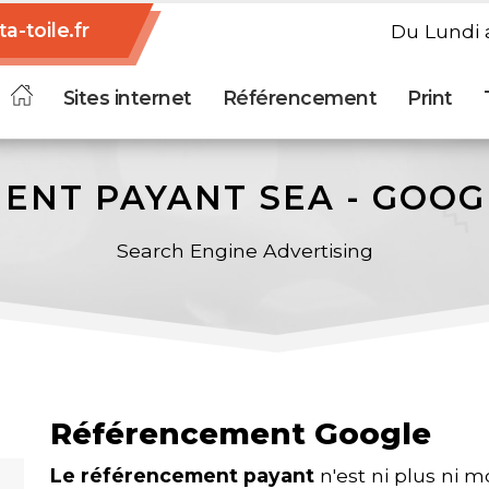
a-toile.fr
Du Lundi a
Sites internet
Référencement
Print
ENT PAYANT SEA - GOO
Search Engine Advertising
Référencement Google
Le référencement payant
n'est ni plus ni m